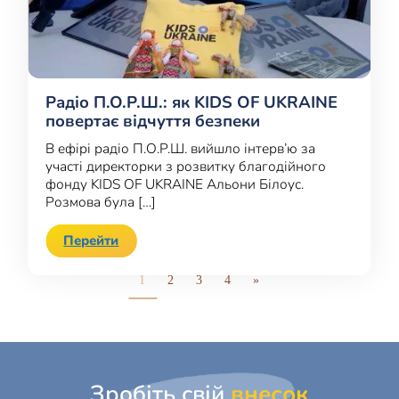
Радіо П.О.Р.Ш.: як KIDS OF UKRAINE
повертає відчуття безпеки
В ефірі радіо П.О.Р.Ш. вийшло інтерв’ю за
участі директорки з розвитку благодійного
фонду KIDS OF UKRAINE Альони Білоус.
Розмова була […]
Перейти
1
2
3
4
»
Зробіть свій
внесок