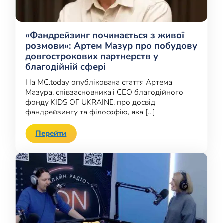
«Фандрейзинг починається з живої
розмови»: Артем Мазур про побудову
довгострокових партнерств у
благодійній сфері
На MC.today опублікована стаття Артема
Мазура, співзасновника і CEO благодійного
фонду KIDS OF UKRAINE, про досвід
фандрейзингу та філософію, яка […]
Перейти