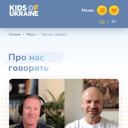
Меню
Ua
En
»
»
Головна
Медіа
Про нас говорять
Про нас
говорять