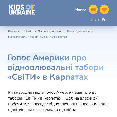
Меню
Ua
En
»
»
»
Головна
Медіа
Про нас говорять
Голос Америки про
відновлювальні табори «СвіТИ» в Карпатах
Голос Америки про
відновлювальні табори
«СвіТИ» в Карпатах
Міжнародне медіа Голос Америки завітало до
таборів «СвіТИ» в Карпатах – щоб на власні очі
побачити, як працює відновлювальна програма для
підлітків, які постраждали від війни.