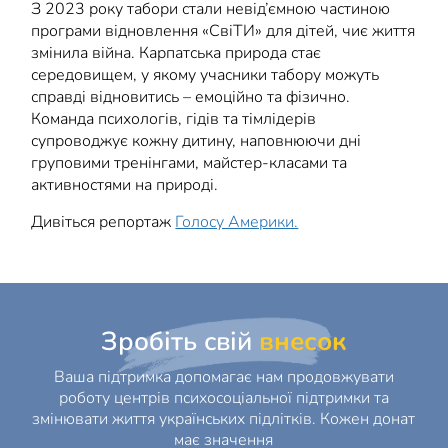
З 2023 року табори стали невід’ємною частиною
програми відновлення «СвіТИ» для дітей, чиє життя
змінила війна. Карпатська природа стає
середовищем, у якому учасники табору можуть
справді відновитись – емоційно та фізично.
Команда психологів, гідів та тімлідерів
супроводжує кожну дитину, наповнюючи дні
груповими тренінгами, майстер-класами та
активностями на природі.
Дивіться репортаж
Голосу Америки.
Зробіть свій
внесок
Ваша підтримка допомагає нам продовжувати
роботу центрів психосоціальної підтримки та
змінювати життя українських підлітків. Кожен донат
має значення