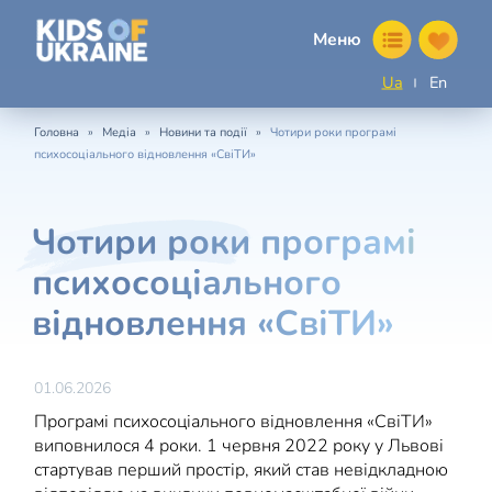
Меню
Ua
En
»
»
»
Головна
Медіа
Новини та події
Чотири роки програмі
психосоціального відновлення «СвіТИ»
Чотири роки програмі
психосоціального
відновлення «СвіТИ»
01.06.2026
Програмі психосоціального відновлення «СвіТИ»
виповнилося 4 роки. 1 червня 2022 року у Львові
стартував перший простір, який став невідкладною