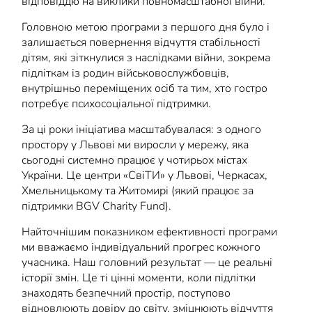
відповіддю на виклики повномасштабної війни.
Головною метою програми з першого дня було і
залишається повернення відчуття стабільності
дітям, які зіткнулися з наслідками війни, зокрема
підліткам із родин військовослужбовців,
внутрішньо переміщених осіб та тим, хто гостро
потребує психосоціальної підтримки.
За ці роки ініціатива масштабувалася: з одного
простору у Львові ми виросли у мережу, яка
сьогодні системно працює у чотирьох містах
України. Це центри «СвіТИ» у Львові, Черкасах,
Хмельницькому та Житомирі (який працює за
підтримки BGV Charity Fund).
Найточнішим показником ефективності програми
ми вважаємо індивідуальний прогрес кожного
учасника. Наш головний результат — це реальні
історії змін. Це ті цінні моменти, коли підлітки
знаходять безпечний простір, поступово
відновлюють довіру до світу, зміцнюють відчуття